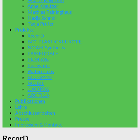
Anne Kreutzer
Mathias Reininghaus
Nadja Schnell
Tanja Prüfer
Projekte
RecorD
BIO-PLASTICS EUROPE
NOAH-Synthesis
PASSEDOBLE
PlaMoWa
Porewater
Waterpraxis
BIO-SPME
MOBIL
ÖKOTOX
ARCTICA
Publikationen
Lehre
Abschlussarbeiten
Presse
Impressum & Kontakt
RecorD