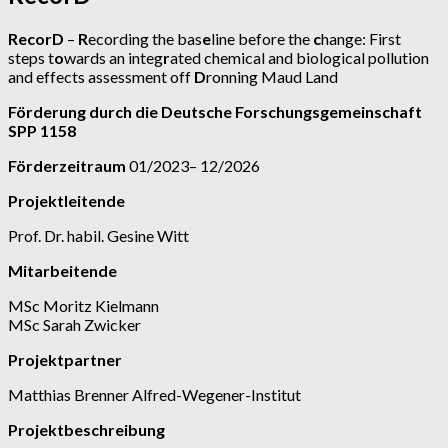
RecorD
–
R
ecording the bas
e
line before the
c
hange: First
steps t
o
wards an integ
r
ated chemical and biological pollution
and effects assessment off
D
ronning Maud Land
Förderung durch die Deutsche Forschungsgem
einschaft
SPP 1158
Förderzeitraum
01/2023– 12/2026
Projektleitende
Prof. Dr. habil. Gesine Witt
Mitarbeitende
MSc Moritz Kielmann
MSc Sarah Zwicker
Projektpartner
Matthias Brenner Alfred-Wegener-Institut
Projektbeschreibung