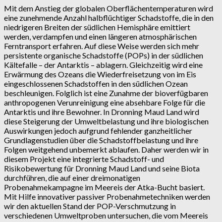
Mit dem Anstieg der globalen Oberflächentemperaturen wird
eine zunehmende Anzahl halbflüchtiger Schadstoffe, die in den
niedrigeren Breiten der südlichen Hemisphäre emittiert
werden, verdampfen und einen längeren atmosphärischen
Ferntransport erfahren. Auf diese Weise werden sich mehr
persistente organische Schadstoffe (POPs) in der südlichen
Kältefalle – der Antarktis – ablagern. Gleichzeitig wird eine
Erwärmung des Ozeans die Wiederfreisetzung von im Eis
eingeschlossenen Schadstoffen in den südlichen Ozean
beschleunigen. Folglich ist eine Zunahme der bioverfügbaren
anthropogenen Verunreinigung eine absehbare Folge für die
Antarktis und ihre Bewohner. In Dronning Maud Land wird
diese Steigerung der Umweltbelastung und ihre biologischen
Auswirkungen jedoch aufgrund fehlender ganzheitlicher
Grundlagenstudien über die Schadstoffbelastung und ihre
Folgen weitgehend unbemerkt ablaufen. Daher werden wir in
diesem Projekt eine integrierte Schadstoff- und
Risikobewertung für Dronning Maud Land und seine Biota
durchführen, die auf einer dreimonatigen
Probenahmekampagne im Meereis der Atka-Bucht basiert.
Mit Hilfe innovativer passiver Probenahmetechniken werden
wir den aktuellen Stand der POP-Verschmutzung in
verschiedenen Umweltproben untersuchen, die vom Meereis