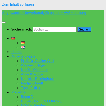
Zum Inhalt springen
Angewandte Umweltanalytik an der HAW Hamburg
Suchen nach:
Home
Arbeitsgruppe
Prof. Dr. Gesine Witt
Wesley Odigie
Moritz Kielmann
Anne Kreutzer
Mathias Reininghaus
Nadja Schnell
Tanja Prüfer
Projekte
RecorD
BIO-PLASTICS EUROPE
NOAH-Synthesis