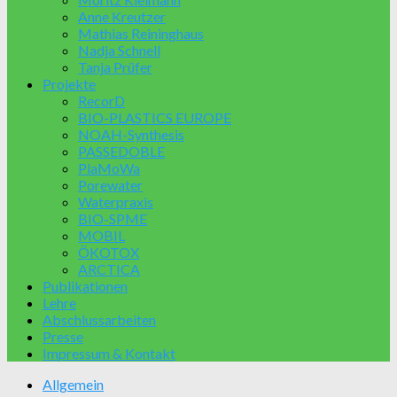
Anne Kreutzer
Mathias Reininghaus
Nadja Schnell
Tanja Prüfer
Projekte
RecorD
BIO-PLASTICS EUROPE
NOAH-Synthesis
PASSEDOBLE
PlaMoWa
Porewater
Waterpraxis
BIO-SPME
MOBIL
ÖKOTOX
ARCTICA
Publikationen
Lehre
Abschlussarbeiten
Presse
Impressum & Kontakt
Allgemein