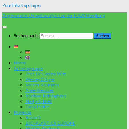
Zum Inhalt springen
Angewandte Umweltanalytik an der HAW Hamburg
Suchen nach:
Home
Arbeitsgruppe
Prof. Dr. Gesine Witt
Wesley Odigie
Moritz Kielmann
Anne Kreutzer
Mathias Reininghaus
Nadja Schnell
Tanja Prüfer
Projekte
RecorD
BIO-PLASTICS EUROPE
NOAH-Synthesis