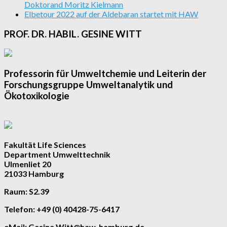
Doktorand Moritz Kielmann
Elbetour 2022 auf der Aldebaran startet mit HAW
PROF. DR. HABIL. GESINE WITT
Professorin für Umweltchemie und Leiterin der
Forschungsgruppe Umweltanalytik und
Ökotoxikologie
Fakultät Life Sciences
Department Umwelttechnik
Ulmenliet 20
21033 Hamburg
Raum
: S2.39
Telefon
: +49 (0) 40428-75-6417
eMail
: Gesine.Witt@haw-hamburg.de